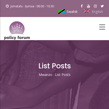
Skip
Jumatatu - Ijumaa : 08:00 - 16:30
to
Swahili
English
main
content
List Posts
Mwanzo
-
List Posts
Breadcrumb