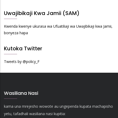
Uwajibikaji Kwa Jamii (SAM)
Kwenda kwenye ukurasa wa Ufuatiliaji wa Uwajibikaji kwa Jamii,
bonyeza hapa
Kutoka Twitter
Tweets by @policy_F
Wasiliana Nasi
kama una mrejesho wowote au ungependa kupata machapisho
yetu, tafadhali wasiliana nasi kupitia: