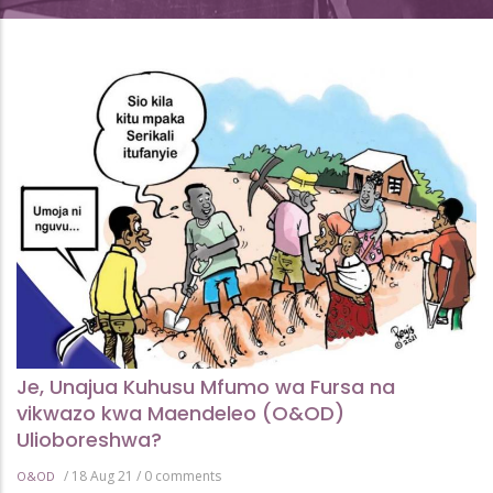
Je, Unajua Kuhusu Mfumo wa Fursa na
vikwazo kwa Maendeleo (O&OD)
Ulioboreshwa?
/
18 Aug 21
/
0 comments
O&OD