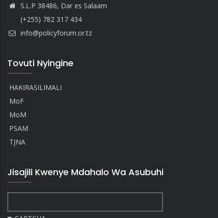
S.L.P 38486, Dar es Salaam
(+255) 782 317 434
info@policyforum.or.tz
Tovuti Nyingine
HAKIRASILIMALI
MoF
MoM
PSAM
TJNA
Jisajili Kwenye Mdahalo Wa Asubuhi