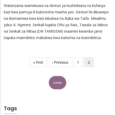
Watanzania wamekuwa na desturi ya kushirikiana na kufanya
kazi kwa pamoja ili kuboresha maisha yao. Desturi hii ilikuwepo
na ilisimamiwa kwa kiasi kikubwa na Baba wa Taifa Mwalimu
Julius K. Nyerere. Serikali kupitia Ofisi ya Rais, Tawala za Mikoa
na Serikali za Mitaa (OR-TAMISEMI) inaamini kwamba jamii
itapata maendeleo makubwa kwa kuitumia na kuiendeleza.
First
« First
Previous
‹ Previous
Page
1
Current
2
Pagination
page
page
page
ZAIDI
Tags