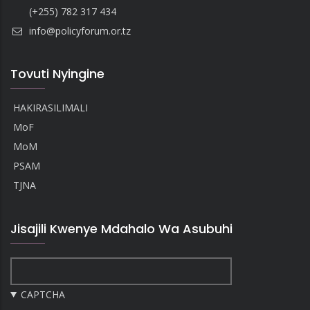
(+255) 782 317 434
info@policyforum.or.tz
Tovuti Nyingine
HAKIRASILIMALI
MoF
MoM
PSAM
TJNA
Jisajili Kwenye Mdahalo Wa Asubuhi
CAPTCHA