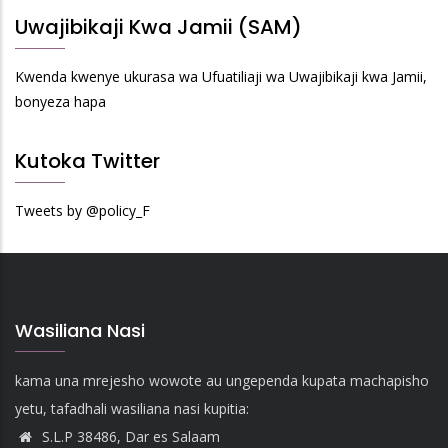
Uwajibikaji Kwa Jamii (SAM)
Kwenda kwenye ukurasa wa Ufuatiliaji wa Uwajibikaji kwa Jamii,
bonyeza hapa
Kutoka Twitter
Tweets by @policy_F
Wasiliana Nasi
kama una mrejesho wowote au ungependa kupata machapisho
yetu, tafadhali wasiliana nasi kupitia:
S.L.P 38486, Dar es Salaam