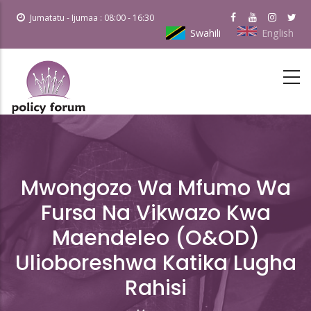
Skip
Jumatatu - Ijumaa : 08:00 - 16:30
to
Swahili
English
main
content
Mwongozo Wa Mfumo Wa
Fursa Na Vikwazo Kwa
Maendeleo (O&OD)
Ulioboreshwa Katika Lugha
Rahisi