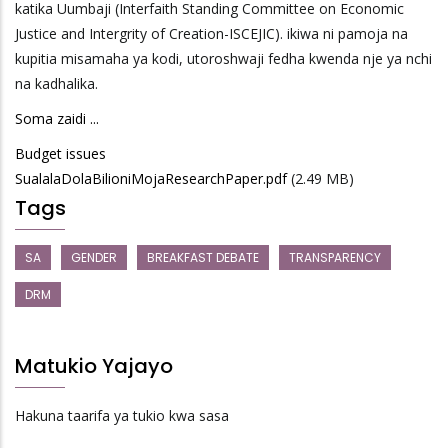
katika Uumbaji (Interfaith Standing Committee on Economic
Justice and Intergrity of Creation-ISCEJIC). ikiwa ni pamoja na
kupitia misamaha ya kodi, utoroshwaji fedha kwenda nje ya nchi
na kadhalika.
Soma zaidi ...
Budget issues
SualalaDolaBilioniMojaResearchPaper.pdf
(2.49 MB)
Tags
SA
GENDER
BREAKFAST DEBATE
TRANSPARENCY
DRM
Matukio Yajayo
Hakuna taarifa ya tukio kwa sasa