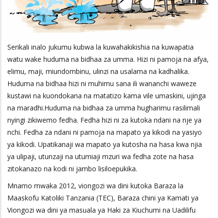
Serikali inalo jukumu kubwa la kuwahakikishia na kuwapatia
watu wake huduma na bidhaa za umma. Hizi ni pamoja na afya,
elimu, maji, miundombinu, ulinzi na usalama na kadhalika.
Huduma na bidhaa hizi ni muhimu sana ili wananchi waweze
kustawi na kuondokana na matatizo kama vile umaskini, ujinga
na maradhi.Huduma na bidhaa za umma hugharimu rasilimali
nyingi zikiwemo fedha. Fedha hizi ni za kutoka ndani na nje ya
nchi. Fedha za ndani ni pamoja na mapato ya kikodi na yasiyo
ya kikodi. Upatikanaji wa mapato ya kutosha na hasa kwa njia
ya ulipaji, utunzaji na utumiaji mzuri wa fedha zote na hasa
zitokanazo na kodi ni jambo lisiloepukika.
Mnamo mwaka 2012, viongozi wa dini kutoka Baraza la
Maaskofu Katoliki Tanzania (TEC), Baraza chini ya Kamati ya
Viongozi wa dini ya masuala ya Haki za Kiuchumi na Uadilifu