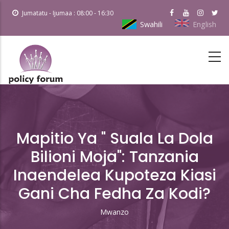
Skip
Jumatatu - Ijumaa : 08:00 - 16:30
to
Swahili
English
main
content
Mapitio Ya " Suala La Dola
Bilioni Moja": Tanzania
Inaendelea Kupoteza Kiasi
Gani Cha Fedha Za Kodi?
Mwanzo
Breadcrumb