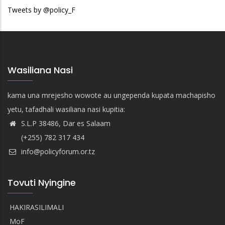
Tweets by @policy_F
Wasiliana Nasi
kama una mrejesho wowote au ungependa kupata machapisho
yetu, tafadhali wasiliana nasi kupitia:
S.L.P 38486, Dar es Salaam
(+255) 782 317 434
info@policyforum.or.tz
Tovuti Nyingine
HAKIRASILIMALI
MoF